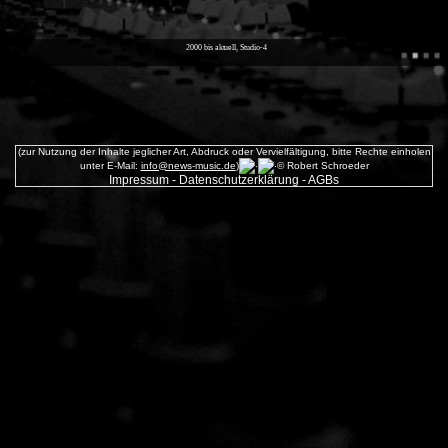
2000 bis aktuell, Studio-4
(zur Nutzung der Inhalte jeglicher Art, Abdruck oder Vervielfältigung, bitte Rechte einholen
unter E-Mail:
info@news-music.de
)
© Robert Schroeder
Impressum
-
Datenschutzerklärung
-
AGBs