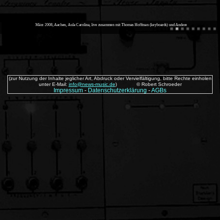
März 2008, Aachen, Aula Carolina, live zusammen mit Thomas Hoffman (keyboards) und Andere
(zur Nutzung der Inhalte jeglicher Art, Abdruck oder Vervielfältigung, bitte Rechte einholen
unter E-Mail:
info@news-music.de
)
© Robert Schroeder
Impressum
-
Datenschutzerklärung
-
AGBs